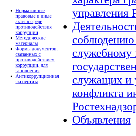
управления 
Нормативные
правовые и иные
акты в сфере
Деятельност
противодействия
коррупции
соблюдению 
Методические
материалы
Формы документов,
служебному
связанных с
противодействием
государстве
коррупции, для
заполнения
служащих и 
Антикоррупционная
экспертиза
конфликта и
Ростехнадзо
Объявления