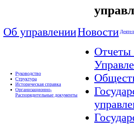
управл
Об управлении
Новости
Деятел
Отчеты 
Управле
Руководство
Общест
Структура
Историческая справка
Государ
Организационно-
Распорядительные документы
управле
Государ