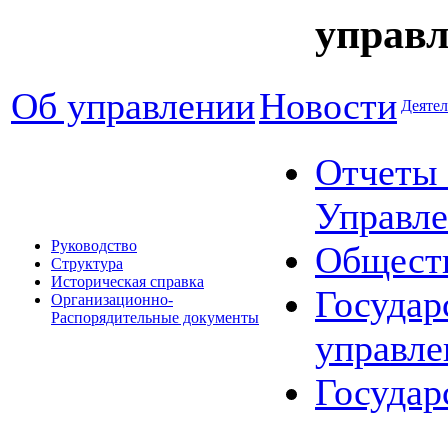
управл
Об управлении
Новости
Деятел
Отчеты 
Управле
Руководство
Общест
Структура
Историческая справка
Государ
Организационно-
Распорядительные документы
управле
Государ