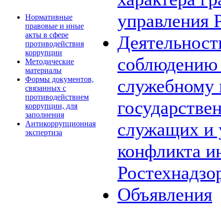
управления 
Нормативные
правовые и иные
акты в сфере
Деятельност
противодействия
коррупции
соблюдению 
Методические
материалы
Формы документов,
служебному
связанных с
противодействием
государстве
коррупции, для
заполнения
служащих и 
Антикоррупционная
экспертиза
конфликта и
Ростехнадзо
Объявления