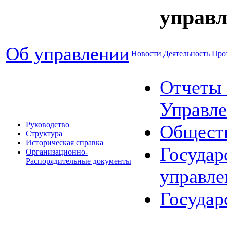
управл
Об управлении
Новости
Деятельность
Про
Отчеты 
Управле
Руководство
Общест
Структура
Историческая справка
Государ
Организационно-
Распорядительные документы
управле
Государ