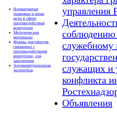
управления 
Нормативные
правовые и иные
акты в сфере
Деятельност
противодействия
коррупции
соблюдению 
Методические
материалы
Формы документов,
служебному
связанных с
противодействием
государстве
коррупции, для
заполнения
служащих и 
Антикоррупционная
экспертиза
конфликта и
Ростехнадзо
Объявления