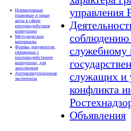
управления 
Нормативные
правовые и иные
акты в сфере
Деятельност
противодействия
коррупции
соблюдению 
Методические
материалы
Формы документов,
служебному
связанных с
противодействием
государстве
коррупции, для
заполнения
служащих и 
Антикоррупционная
экспертиза
конфликта и
Ростехнадзо
Объявления