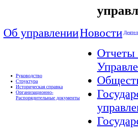
управл
Об управлении
Новости
Деятел
Отчеты 
Управле
Руководство
Общест
Структура
Историческая справка
Государ
Организационно-
Распорядительные документы
управле
Государ