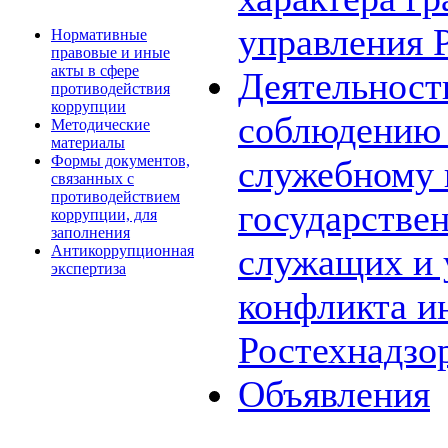
управления 
Нормативные
правовые и иные
акты в сфере
Деятельност
противодействия
коррупции
соблюдению 
Методические
материалы
Формы документов,
служебному
связанных с
противодействием
государстве
коррупции, для
заполнения
служащих и 
Антикоррупционная
экспертиза
конфликта и
Ростехнадзо
Объявления