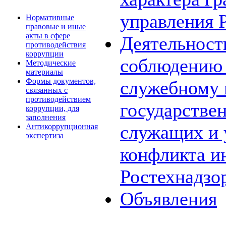
управления 
Нормативные
правовые и иные
акты в сфере
Деятельност
противодействия
коррупции
соблюдению 
Методические
материалы
Формы документов,
служебному
связанных с
противодействием
государстве
коррупции, для
заполнения
служащих и 
Антикоррупционная
экспертиза
конфликта и
Ростехнадзо
Объявления