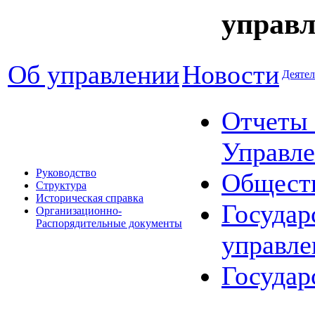
управл
Об управлении
Новости
Деятел
Отчеты 
Управле
Руководство
Общест
Структура
Историческая справка
Государ
Организационно-
Распорядительные документы
управле
Государ