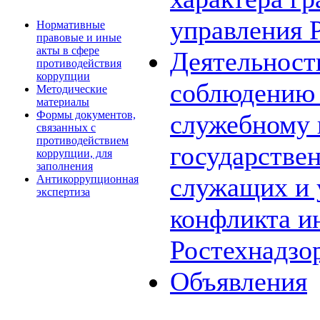
управления 
Нормативные
правовые и иные
акты в сфере
Деятельност
противодействия
коррупции
соблюдению 
Методические
материалы
Формы документов,
служебному
связанных с
противодействием
государстве
коррупции, для
заполнения
служащих и 
Антикоррупционная
экспертиза
конфликта и
Ростехнадзо
Объявления