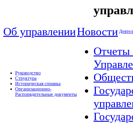
управл
Об управлении
Новости
Деятел
Отчеты 
Управле
Руководство
Общест
Структура
Историческая справка
Государ
Организационно-
Распорядительные документы
управле
Государ