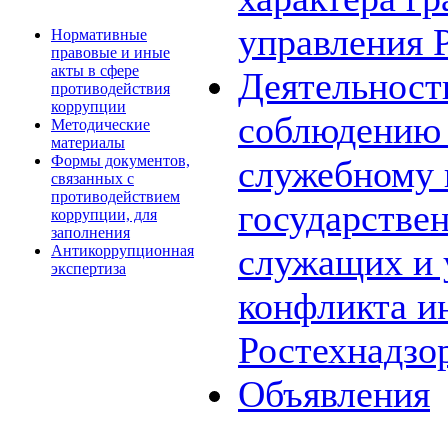
управления 
Нормативные
правовые и иные
акты в сфере
Деятельност
противодействия
коррупции
соблюдению 
Методические
материалы
Формы документов,
служебному
связанных с
противодействием
государстве
коррупции, для
заполнения
служащих и 
Антикоррупционная
экспертиза
конфликта и
Ростехнадзо
Объявления