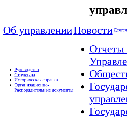
управл
Об управлении
Новости
Деятел
Отчеты 
Управле
Руководство
Общест
Структура
Историческая справка
Государ
Организационно-
Распорядительные документы
управле
Государ