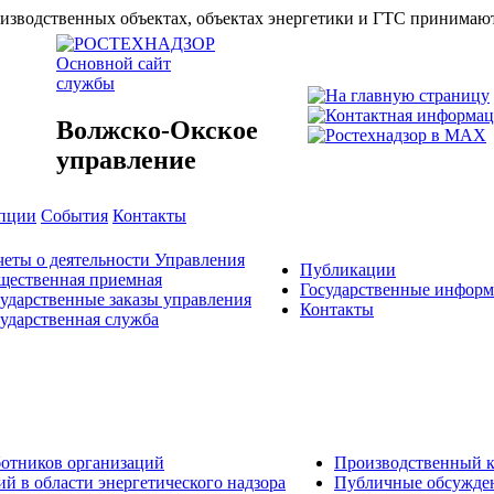
зводственных объектах, объектах энергетики и ГТС принимаются
Основной сайт
службы
Волжско-Окское
управление
упции
События
Контакты
еты о деятельности Управления
Публикации
щественная приемная
Государственные инфор
ударственные заказы управления
Контакты
ударственная служба
ботников организаций
Производственный к
й в области энергетического надзора
Публичные обсужде