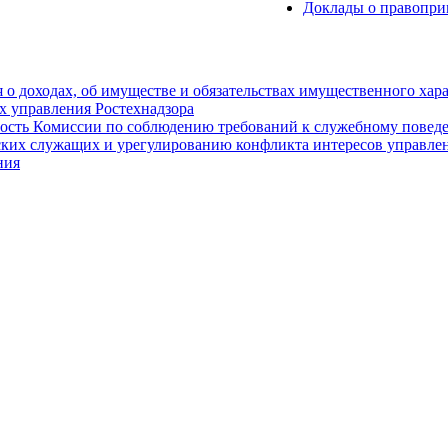
Доклады о правопри
 о доходах, об имуществе и обязательствах имущественного хар
 управления Ростехнадзора
ость Комиссии по соблюдению требований к служебному повед
ких служащих и урегулированию конфликта интересов управлен
ния