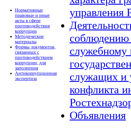
управления 
Нормативные
правовые и иные
акты в сфере
Деятельност
противодействия
коррупции
соблюдению 
Методические
материалы
Формы документов,
служебному
связанных с
противодействием
государстве
коррупции, для
заполнения
служащих и 
Антикоррупционная
экспертиза
конфликта и
Ростехнадзо
Объявления