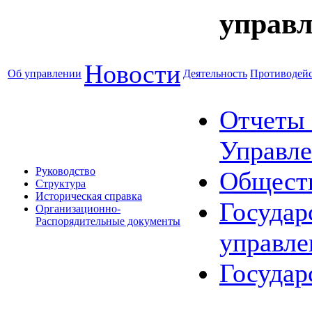
управл
Новости
Об управлении
Деятельность
Противодейс
Отчеты 
Управле
Руководство
Общест
Структура
Историческая справка
Государ
Организационно-
Распорядительные документы
управле
Государ