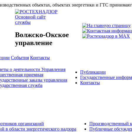
зводственных объектах, объектах энергетики и ГТС принимаются
Основной сайт
службы
Волжско-Окское
управление
упции
События
Контакты
еты о деятельности Управления
Публикации
щественная приемная
Государственные инфор
ударственные заказы управления
Контакты
ударственная служба
ботников организаций
Производственный к
й в области энергетического надзора
Публичные обсужде