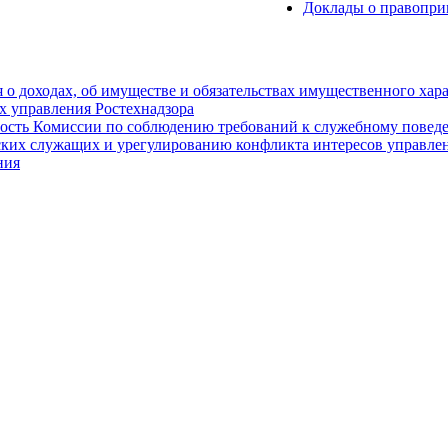
Доклады о правопри
 о доходах, об имуществе и обязательствах имущественного хар
 управления Ростехнадзора
ость Комиссии по соблюдению требований к служебному повед
ких служащих и урегулированию конфликта интересов управлен
ния